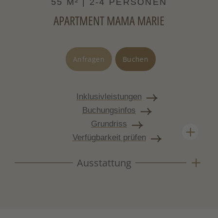
55 M² | 2-4 PERSONEN
Terrasse und Liegewiese
APARTMENT MAMA MARIE
Vollholzmöbel aus Zirbe und Fichte
Böden aus Naturstein und Holz
Anfragen
Buchen
Inklusivleistungen
Buchungsinfos
Grundriss
Verfügbarkeit prüfen
Ausstattung
Urgemütliches Apartment mit viel Zirbenholz,
Kaminofen und sonniger Terrasse. Kompakt,
warm und gut aufgeteilt.