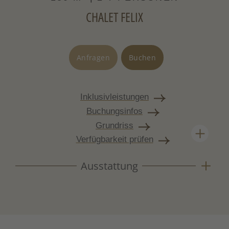
CHALET FELIX
Freisitz und Liegewiese
Vollholzmöbel aus Zirbe und Altholz
Anfragen
Buchen
Inklusivleistungen
Buchungsinfos
Grundriss
Verfügbarkeit prüfen
Ausstattung
Großzügiges Chalet mit viel Raum, hochwertiger
Ausstattung und privatem Spa. Hier bleibt man
gerne auch mal länger.
Wohnbereich mit Tisch und Kuschelsofa