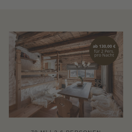
Wohnbereich mit Eckbank, Tisch und
Kuschelsofa
Kaminofen
SAT-TV und WLAN
Voll ausgestattete Küche mit Spülmaschine
ab 130,00 €
für 2 Pers.
pro Nacht
2 Doppelzimmer aus Zirbenholz
Badezimmer mit Dusche, WC, Bidet und
Waschbecken
Pflegeprodukte von Team Dr. Joseph
Terrasse
Vollholzmöbel aus Zirbe