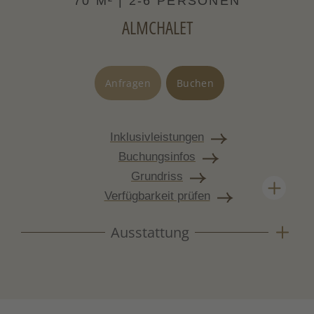
70 M² | 2-6 PERSONEN
ALMCHALET
Anfragen
Buchen
Inklusivleistungen
Buchungsinfos
Grundriss
Verfügbarkeit prüfen
Ausstattung
Ferienhäuschen aus massivem Altholz mit
Bauernofen, Naturstein und viel Platz. Rustikal,
klar und ganz für sich.