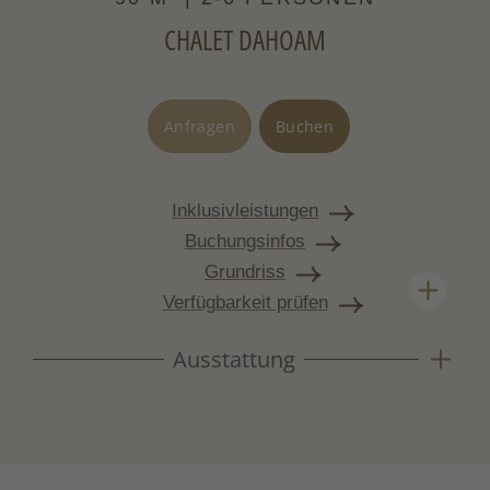
Vollholzmöbel aus Altholz
CHALET DAHOAM
Böden aus Naturstein und Holz
Anfragen
Buchen
Inklusivleistungen
Buchungsinfos
Grundriss
Verfügbarkeit prüfen
Ausstattung
Liebevoll eingerichtetes Chalet mit viel
Zirbenholz, Holzofen und großzügigem
Raumgefühl. Für alle, die etwas mehr
Platz wollen.