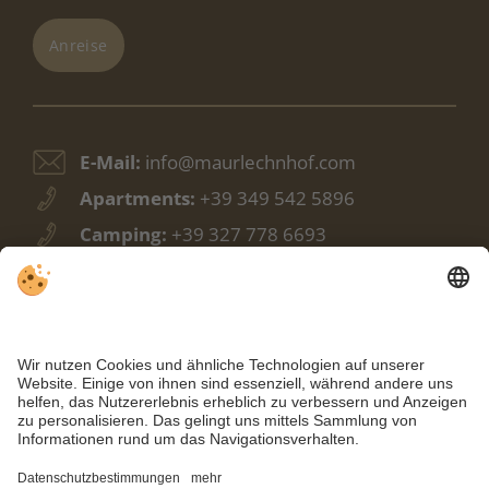
Anreise
E-Mail:
info@maurlechnhof.com
Apartments:
+39 349 542 5896
Camping:
+39 327 778 6693
Camping:
+39 348 338 9988
Facebook
Wetter
Webcam