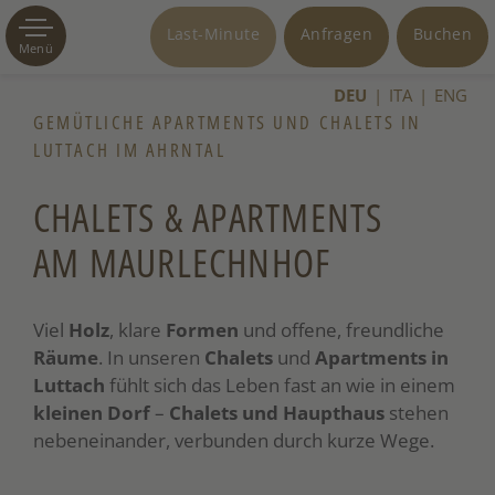
Last-Minute
Anfragen
Buchen
Menü
DEU
ITA
ENG
GEMÜTLICHE APARTMENTS UND CHALETS IN
LUTTACH IM AHRNTAL
CHALETS & APARTMENTS
AM MAURLECHNHOF
Viel
Holz
, klare
Formen
und offene, freundliche
Räume
. In unseren
Chalets
und
Apartments in
Luttach
fühlt sich das Leben fast an wie in einem
kleinen Dorf
–
Chalets und Haupthaus
stehen
nebeneinander, verbunden durch kurze Wege.