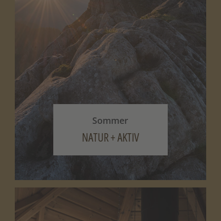
BANKVERBINDUNG:
Kontoinhaber: Richard Oberfrank
Bank: Südtiroler Sparkasse
IBAN: IT18 R060 4559 0600 0000 0227 100
BIC: CRBZIT2B069
Sommer
NATUR + AKTIV