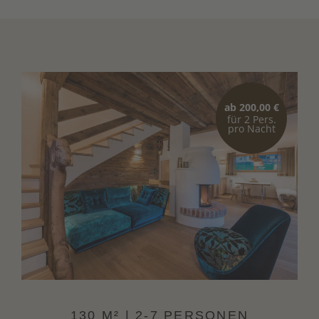
Wohnbereich mit Eckbank, Tisch und
Kuschelsofa
Kaminofen
SAT-TV und WLAN
ab 200,00 €
für 2 Pers.
Voll ausgestattete Küche
pro Nacht
2 Doppelzimmer aus Zirbe mit TV und
Balkon
1 Zimmer mit Etagenbetten
2 Badezimmer mit Dusche
WC und Waschbecken
Hand- und Duschtücher
Pflegeprodukte von Team Dr. Joseph
130 M² | 2-7 PERSONEN