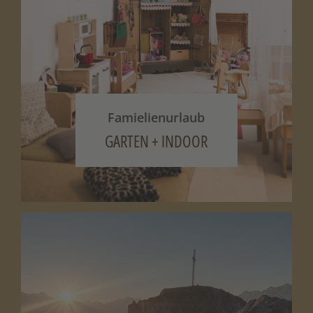
werden 70 % berechnet.
In der letzten Woche vor Anreise werden
90 % des Reisepreises fällig.
Bei vorzeitiger Abreise wird der gesamte
Aufenthalt berechnet.
Famielienurlaub
GARTEN + INDOOR
REISE-STORNO-SCHUTZ
Damit im Fall einer Stornierung, verspäteten
Anreise oder frühzeitigen Abreise keine Kosten
entstehen, empfehlen wir euch den Abschluss
einer Reiseversicherung.
Die
Europäische Reiseversicherung
bietet dafür
eine einfache Möglichkeit.