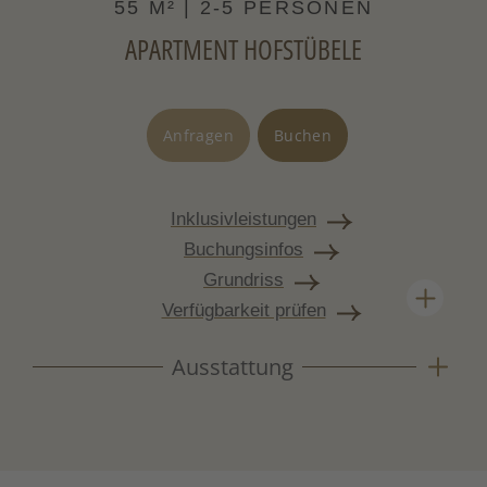
55 M² | 2-5 PERSONEN
APARTMENT HOFSTÜBELE
Anfragen
Buchen
Inklusivleistungen
Buchungsinfos
Grundriss
Verfügbarkeit prüfen
Ausstattung
Gemütliches Apartment im Landhausstil mit
Bauernofen, viel Holz und eigener Terrasse. Ein
Platz zum Zusammensitzen – drinnen
wie draußen.