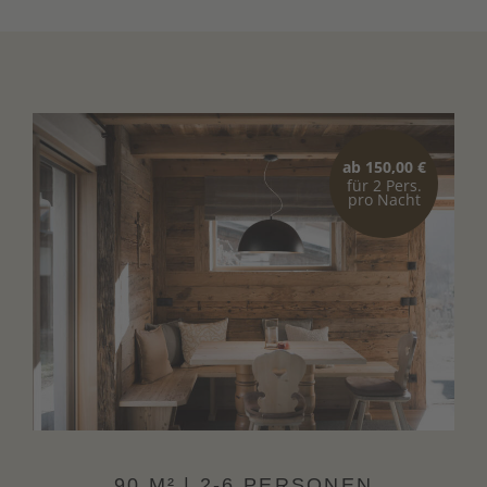
Wohnbereich mit Eckbank, Tisch und
Kuschelsofa
Südtiroler Bauernofen und Kaminofen
SAT-TV und WLAN
Separate, voll ausgestattete Küche
ab 150,00 €
für 2 Pers.
pro Nacht
TV in einem Schlafzimmer
3 Doppelzimmer (Obergeschoss)
Badezimmer mit Dusche, WC und
Waschbecken
Handtuchwärmer
Pflegeprodukte von Team Dr. Joseph
Freisitz
90 M² | 2-6 PERSONEN