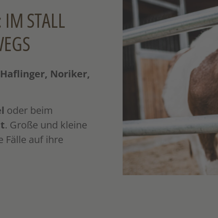
 IM STALL
EGS
–
Haflinger, Noriker,
l
oder beim
tt
. Große und kleine
Fälle auf ihre