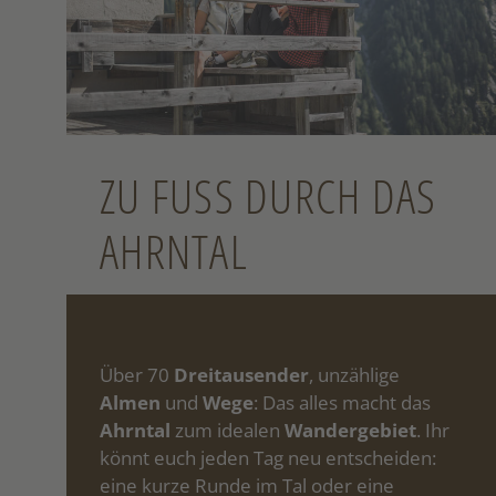
ZU FUSS DURCH DAS A
HRNTAL
Über 70
Dreitausender
, unzählige
Almen
und
Wege
: Das alles macht das
Ahrntal
zum idealen
Wandergebiet
. Ihr
könnt euch jeden Tag neu entscheiden:
eine kurze Runde im Tal oder eine