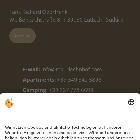
Fam. Richard Oberfrank
Weißenbachstraße 8 . I-39030 Luttach . Südtirol
Anreise
E-Mail:
info@maurlechnhof.com
Apartments:
+39 349 542 5896
Camping:
+39 327 778 6693
Camping:
+39 348 338 9988