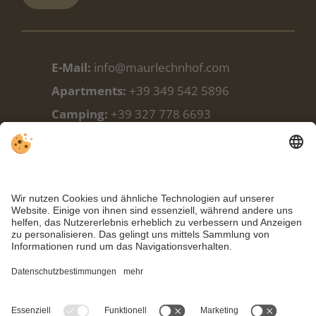
E-Mail:
info@maurlechnhof.com
Apartments:
+39 349 542 5896
Camping:
+39 327 778 6693
Camping:
+39 348 338 9988
Facebook
Wetter
Webcam