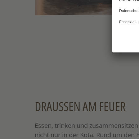
DRAUSSEN AM FEUER
Essen, trinken und zusammensitzen 
nicht nur in der Kota. Rund um den H