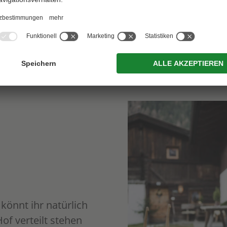
könnt ihr natürlich
of verteilt stehen