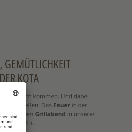
, GEMÜTLICHKEIT
 DER KOTA
ins Gespräch kommen. Und dabei
bend
genießen. Das
Feuer
in der
um. Bei einem
Grillabend
in unserer
auf die Uhr.