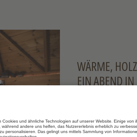
WÄRME, HOLZ
EIN ABEND IN
Zusammensitzen
, 
grillen, essen, den
A
Mitte, alle drumher
Kota
schaut niemand 