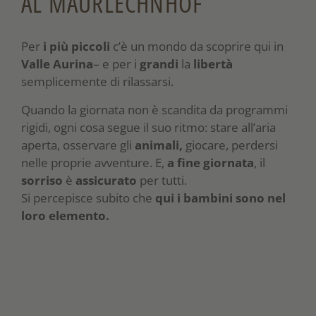
AL MAURLECHNHOF
Per
i più piccoli
c’è un mondo da scoprire qui in
Valle Aurina
– e per i
grandi
la
libertà
semplicemente di rilassarsi.
Quando la giornata non è scandita da programmi
rigidi, ogni cosa segue il suo ritmo: stare all’aria
aperta, osservare gli
animali,
giocare, perdersi
nelle proprie avventure. E,
a fine giornata
, il
sorriso
è
assicurato
per tutti.
Si percepisce subito che
qui i bambini sono nel
loro elemento.