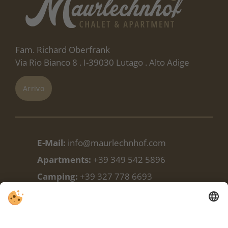
Fam. Richard Oberfrank
Via Rio Bianco 8 . I-39030 Lutago . Alto Adige
Arrivo
E-Mail:
info@maurlechnhof.com
Apartments:
+39 349 542 5896
Camping:
+39 327 778 6693
Camping:
+39 348 338 9988