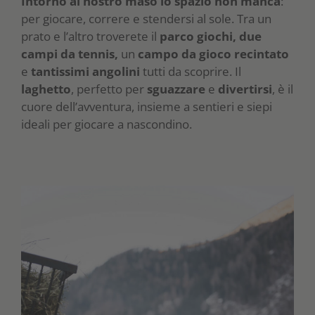
Intorno al nostro maso lo spazio non manca
:
per giocare, correre e stendersi al sole. Tra un
prato e l’altro troverete il
parco giochi,
due
campi da tennis,
un
campo da gioco recintato
e
tantissimi angolini
tutti da scoprire. Il
laghetto
, perfetto per
sguazzare
e
divertirsi
, è il
cuore dell’avventura, insieme a sentieri e siepi
ideali per giocare a nascondino.