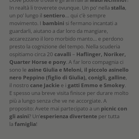
In realtà li troverete ovunque. Un po’ nella
stalla
,
un po’ lungo il
sentiero
… qui c’è sempre
movimento. I
bambini
si fermano incantati a
guardarli, aiutano a dar loro da mangiare,
accarezzano il loro morbido manto… e perdono
presto la cognizione del tempo. Nella scuderia
ospitiamo circa 20
cavalli
–
Haflinger, Noriker,
Quarter Horse e pony
. A far loro compagnia ci
sono le
asine Giulia e Meloni, il piccolo asinello
nero Peppino (figlio di Giulia), conigli, galline
,
il nostro
cane Jackie
e i
gatti Emmo e
Smokey
.
E spesso una breve visita finisce per durare molto
più a lungo senza che ve ne accorgiate. A
proposito: Avete mai partecipato a un
picnic con
gli asini
? Un’
esperienza
divertente
per tutta
la
famiglia
!