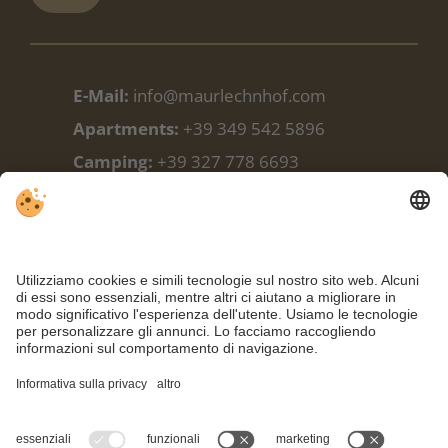
E-Mail:
info@maurlechnhof.com
Apartments:
+39 349 542 5896
Camping:
+39 327 778 6693
Camping:
+39 348 338 9988
Facebook
Meteo
Webcam